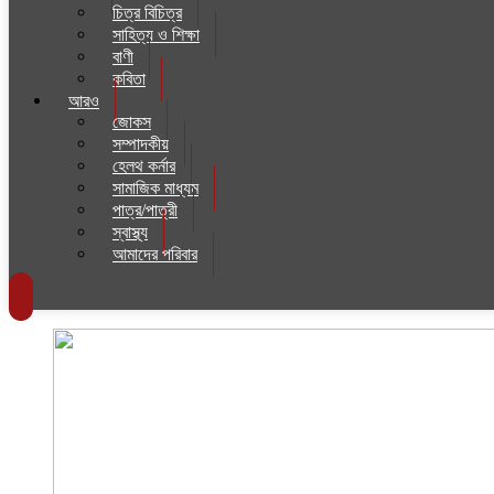
চিত্র বিচিত্র
সাহিত্য ও শিক্ষা
বাণী
কবিতা
আরও
জোকস
সম্পাদকীয়
হেলথ কর্নার
সামাজিক মাধ্যম
পাত্র/পাত্রী
স্বাস্থ্য
আমাদের পরিবার