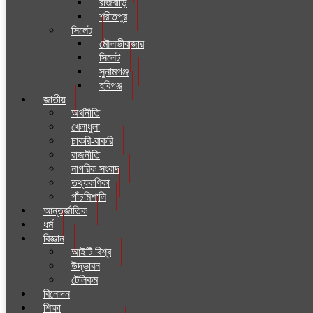
রাজবাড়ি
শরীতপুর
সিলেট
মৌলভীবাজার
সিলেট
সুনামগঞ্জ
হবিগঞ্জ
জাতীয়
অর্থনীতি
খেলাধুলা
চাকরি-বাকরি
রাজনীতি
নাগরিক সংবাদ
তথ্যকণিকা
পাঁচমিশালি
আন্তর্জাতিক
ধর্ম
বিজ্ঞান
আইটি বিশ্ব
উদ্ভাবন
টেলিকম
বিনোদন
শিক্ষা