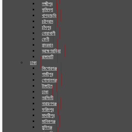
লক্ষ্মীপুর
কুমিল্লা
খাগড়াছড়ি
চট্টগ্রাম
চাঁদপুর
নোয়াখালী
ফেনী
বান্দরবান
ব্রাহ্মণবাড়িয়া
রাঙ্গামাটি
ঢাকা
কিশোরগঞ্জ
গাজীপুর
গোপালগঞ্জ
টাঙ্গাইল
ঢাকা
নরসিংদী
নারায়ণগঞ্জ
ফরিদপুর
মাদারীপুর
মানিকগঞ্জ
মুন্সিগঞ্জ