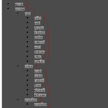
প্রচ্ছদ
সারাদেশ
খুলনা
কুষ্টিয়া
খুলনা
চুয়াডাঙ্গা
ঝিনাইদহ
নড়াইল
বাগেরহাট
মাগুরা
মেহেরপুর
যশোর
সাতক্ষীরা
বরিশাল
বরগুনা
বরিশাল
ঝালকাঠি
ভোলা
পটুয়াখালী
পিরোজপুর
ময়মনসিংহ
ময়মনসিংহ