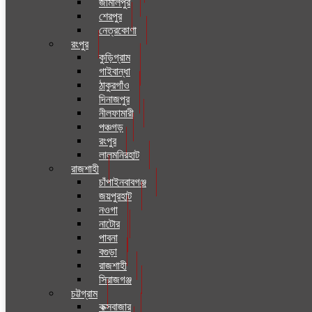
জামালপুর
শেরপুর
নেত্রকোণা
রংপুর
কুড়িগ্রাম
গাইবান্ধা
ঠাকুরগাঁও
দিনাজপুর
নীলফামারী
পঞ্চগড়
রংপুর
লালমনিরহাট
রাজশাহী
চাঁপাইনবাবগঞ্জ
জয়পুরহাট
নওগা
নাটোর
পাবনা
বগুড়া
রাজশাহী
সিরাজগঞ্জ
চট্টগ্রাম
কক্সবাজার