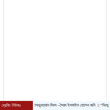
ব্রেকিং নিউজঃ
জুলাই গণঅভ্যুত্থান দিবস –সৈয়দ ইসমাইল হোসেন জনি
“নিঃসন্দেহে 