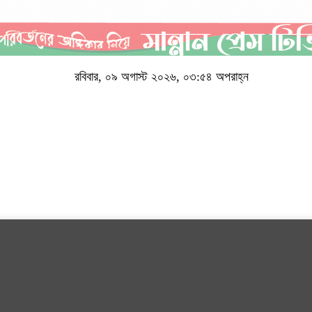
রবিবার, ০৯ অগাস্ট ২০২৬, ০৩:৫৪ অপরাহ্ন