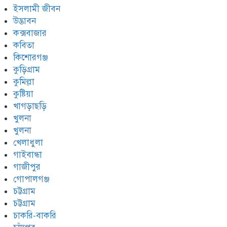
ইসলামী জীবন
উদ্ভাবন
কক্সবাজার
কবিতা
কিশোরগঞ্জ
কুড়িগ্রাম
কুমিল্লা
কুষ্টিয়া
খাগড়াছড়ি
খুলনা
খুলনা
খেলাধুলা
গাইবান্ধা
গাজীপুর
গোপালগঞ্জ
চট্টগ্রাম
চট্টগ্রাম
চাকরি-বাকরি