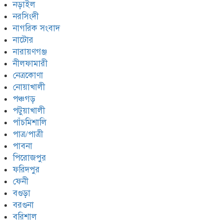
নড়াইল
নরসিংদী
নাগরিক সংবাদ
নাটোর
নারায়ণগঞ্জ
নীলফামারী
নেত্রকোণা
নোয়াখালী
পঞ্চগড়
পটুয়াখালী
পাঁচমিশালি
পাত্র/পাত্রী
পাবনা
পিরোজপুর
ফরিদপুর
ফেনী
বগুড়া
বরগুনা
বরিশাল