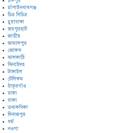
চাঁদপুর
চাঁপাইনবাবগঞ্জ
চিত্র বিচিত্র
চুয়াডাঙ্গা
জয়পুরহাট
জাতীয়
জামালপুর
জোকস
ঝালকাঠি
ঝিনাইদহ
টাঙ্গাইল
টেলিকম
ঠাকুরগাঁও
ঢাকা
ঢাকা
তথ্যকণিকা
দিনাজপুর
ধর্ম
নওগা