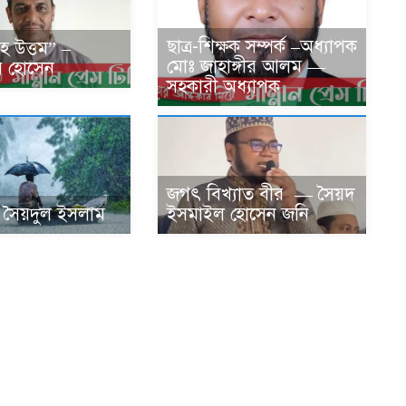
ছাত্র-শিক্ষক সম্পর্ক –অধ্যাপক
হে উত্তম” –
মোঃ জাহাঙ্গীর আলম —
 হোসেন
সহকারী অধ্যাপক
জগৎ বিখ্যাত বীর — সৈয়দ
ঃ সৈয়দুল ইসলাম
ইসমাইল হোসেন জনি