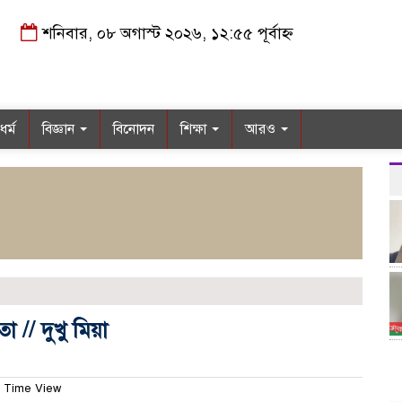
শনিবার, ০৮ অগাস্ট ২০২৬, ১২:৫৫ পূর্বাহ্ন
ধর্ম
বিজ্ঞান
বিনোদন
শিক্ষা
আরও
// দুখু মিয়া
 Time View