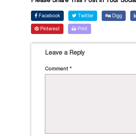
Please Share This Post in Your Socia
Facebook
Twitter
Digg
Pinterest
Print
Leave a Reply
Comment
*