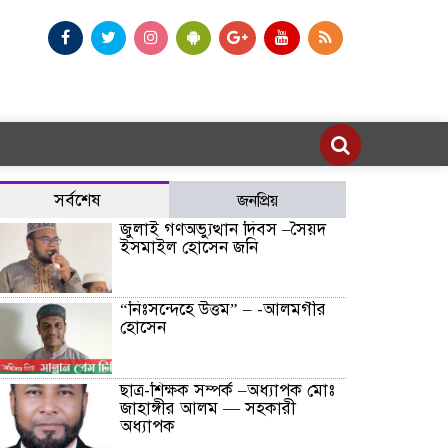
সর্বশেষ
জনপ্রিয়
জুলাই গণঅভ্যুত্থান দিবস –সৈয়দ
ইসমাইল হোসেন জনি
“নিঃসন্দেহে উত্তম” – -আলমগীর
হোসেন
ছাত্র-শিক্ষক সম্পর্ক –অধ্যাপক মোঃ
জাহাঙ্গীর আলম — সহকারী
অধ্যাপক