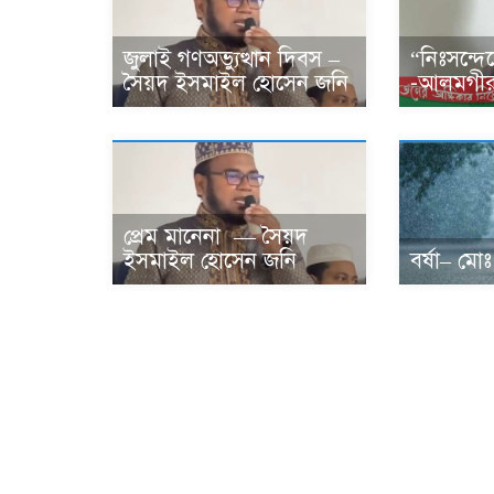
জুলাই গণঅভ্যুত্থান দিবস –
“নিঃসন্দে
সৈয়দ ইসমাইল হোসেন জনি
-আলমগীর
প্রেম মানেনা — সৈয়দ
ইসমাইল হোসেন জনি
বর্ষা– মো