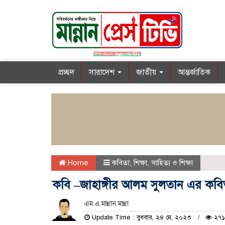
প্রচ্ছদ
সারাদেশ
জাতীয়
আন্তর্জাতিক
Home
কবিতা
,
শিক্ষা
,
সাহিত্য ও শিক্ষা
কবি –জাহাঙ্গীর আলম সুলতান এর কবিতা 
এম.এ.মান্নান.মান্না
Update Time : বুধবার, ২৪ মে, ২০২৩
২৭১