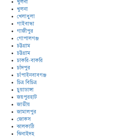
খুলনা
খুলনা
খেলাধুলা
গাইবান্ধা
গাজীপুর
গোপালগঞ্জ
চট্টগ্রাম
চট্টগ্রাম
চাকরি-বাকরি
চাঁদপুর
চাঁপাইনবাবগঞ্জ
চিত্র বিচিত্র
চুয়াডাঙ্গা
জয়পুরহাট
জাতীয়
জামালপুর
জোকস
ঝালকাঠি
ঝিনাইদহ