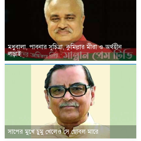
মধুবালা, পাবনার সুচিত্রা, কুমিল্লার মীরা ও অর্থহীন
লড়াই
সাপের মুখে চুমু খেলেও সে ছোবল মারে