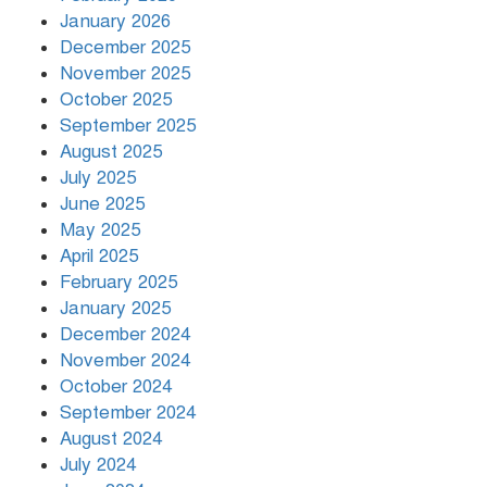
মনোহরগঞ্জে নবাগত ইউএনও গাজালা
January 2026
পারভীন রুহীর সাথে উপজেলা
December 2025
জামায়াতের সৌজন্য সাক্ষাৎ
November 2025
October 2025
মৈশাতুয়ায় বৃক্ষরোপণ কর্মসূচি: এমপি
September 2025
আবুল কালামের পক্ষে বিভিন্ন গাছের চারা
August 2025
বিতরণ
July 2025
June 2025
সারাদেশে সংবাদ প্রতিনিধি (সাংবাদিক)
May 2025
নিয়োগ চলছে!
April 2025
February 2025
January 2025
এই দেশে আমি ভাড়া থাকি —কোহিনূর
December 2024
আক্তার
November 2024
October 2024
September 2024
রুনা লায়লার গান ভাষার সীমানা মানে
না — অধ্যক্ষ খান আখতার হোসেন
August 2024
July 2024