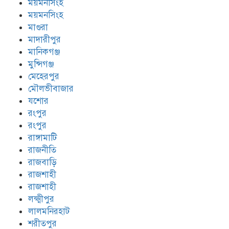
ময়মনসিংহ
ময়মনসিংহ
মাগুরা
মাদারীপুর
মানিকগঞ্জ
মুন্সিগঞ্জ
মেহেরপুর
মৌলভীবাজার
যশোর
রংপুর
রংপুর
রাঙ্গামাটি
রাজনীতি
রাজবাড়ি
রাজশাহী
রাজশাহী
লক্ষ্মীপুর
লালমনিরহাট
শরীতপুর