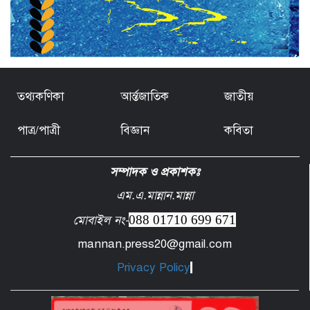
তথ্যকণিকা
আর্ন্তজাতিক
জাতীয়
পাত্র/পাত্রী
বিজ্ঞান
কবিতা
সম্পাদক ও প্রকাশকঃ
এম.এ.মান্নান.মান্না
088 01710 699 671
মোবাইল নং-
mannan.press20@gmail.com
Privacy Policy