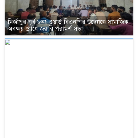
মির্জাপুর পূর্ব ৮নং ওয়ার্ড বিএনপির উদ্যোগে সামাজিক
অবক্ষয় রোধে জরুরি পরামর্শ সভা