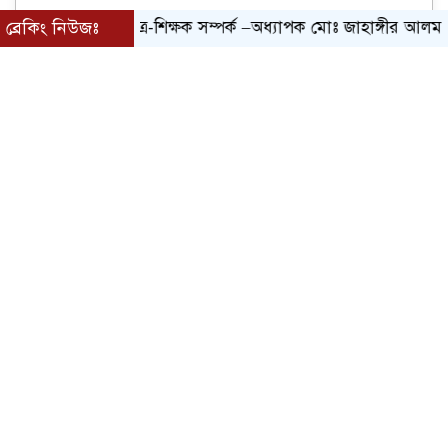
ব্রেকিং নিউজঃ
ছাত্র-শিক্ষক সম্পর্ক –অধ্যাপক মোঃ জাহাঙ্গীর আলম — সহ