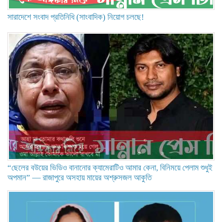
সারাদেশে সংবাদ প্রতিনিধি (সাংবাদিক) নিয়োগ চলছে!
“ছেলের বউয়ের ভিডিও বানানোর ক্যামেরাটিও আমার কেনা, বিনিময়ে পেলাম শুধুই
অপমান” — রাজাপুরে অসহায় মায়ের অশ্রুসজল আকুতি