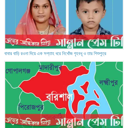
বাবার বাড়ি রওনা দিয়ে এক সপ্তাহ ধরে নিখোঁজ গৃহবধূ ও তার শিশুপুত্র