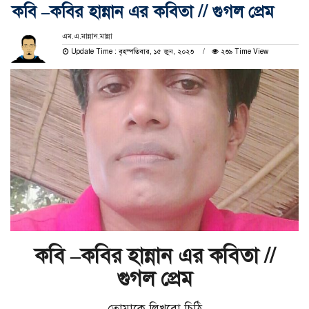
কবি –কবির হান্নান এর কবিতা // গুগল প্রেম
এম.এ.মান্নান.মান্না
Update Time : বৃহস্পতিবার, ১৫ জুন, ২০২৩
২৩৯ Time View
কবি –কবির হান্নান এর কবিতা //
গুগল প্রেম
তোমাকে লিখবো চিঠি