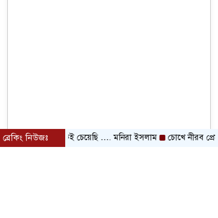
ব্রেকিং নিউজঃ
তোমাকেই চেয়েছি …. মনিরা ইসলাম
চোখে নীরব প্রেম-আজাদ