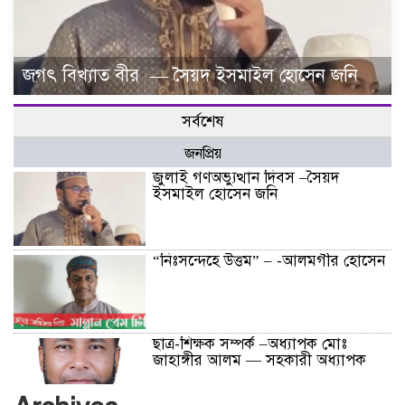
জগৎ বিখ্যাত বীর — সৈয়দ ইসমাইল হোসেন জনি
সর্বশেষ
জনপ্রিয়
জুলাই গণঅভ্যুত্থান দিবস –সৈয়দ
ইসমাইল হোসেন জনি
“নিঃসন্দেহে উত্তম” – -আলমগীর হোসেন
ছাত্র-শিক্ষক সম্পর্ক –অধ্যাপক মোঃ
জাহাঙ্গীর আলম — সহকারী অধ্যাপক