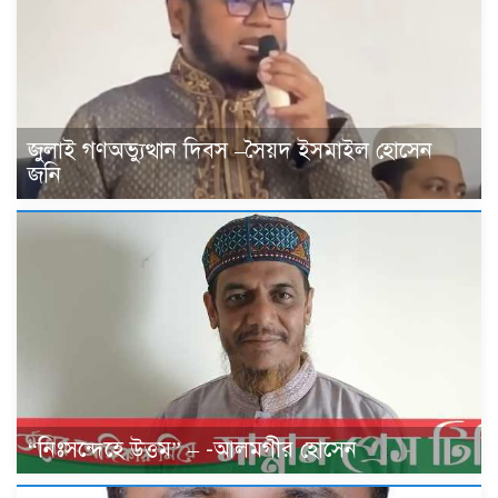
জুলাই গণঅভ্যুত্থান দিবস –সৈয়দ ইসমাইল হোসেন
জনি
“নিঃসন্দেহে উত্তম” – -আলমগীর হোসেন