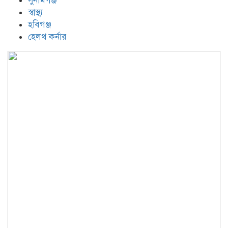
সুনামগঞ্জ
স্বাস্থ্য
হবিগঞ্জ
হেলথ কর্নার