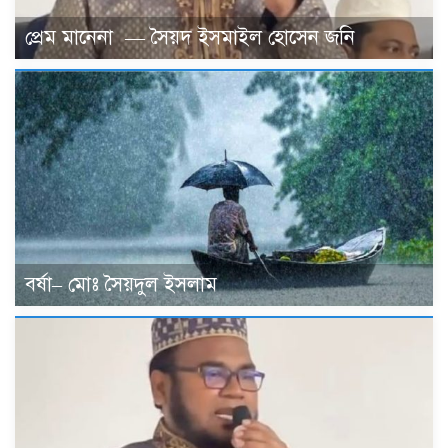
প্রেম মানেনা — সৈয়দ ইসমাইল হোসেন জনি
বর্ষা– মোঃ সৈয়দুল ইসলাম