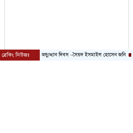
ব্রেকিং নিউজঃ
জুলাই গণঅভ্যুত্থান দিবস –সৈয়দ ইসমাইল হোসেন জনি
“নিঃসন্