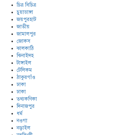
চিত্র বিচিত্র
চুয়াডাঙ্গা
জয়পুরহাট
জাতীয়
জামালপুর
জোকস
ঝালকাঠি
ঝিনাইদহ
টাঙ্গাইল
টেলিকম
ঠাকুরগাঁও
ঢাকা
ঢাকা
তথ্যকণিকা
দিনাজপুর
ধর্ম
নওগা
নড়াইল