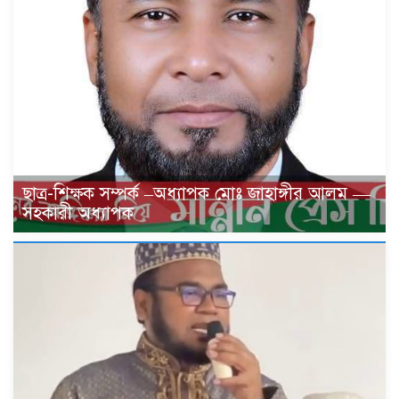
ছাত্র-শিক্ষক সম্পর্ক –অধ্যাপক মোঃ জাহাঙ্গীর আলম —
সহকারী অধ্যাপক