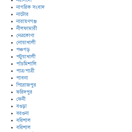
নরসিংদী
নাগরিক সংবাদ
নাটোর
নারায়ণগঞ্জ
নীলফামারী
নেত্রকোণা
নোয়াখালী
পঞ্চগড়
পটুয়াখালী
পাঁচমিশালি
পাত্র/পাত্রী
পাবনা
পিরোজপুর
ফরিদপুর
ফেনী
বগুড়া
বরগুনা
বরিশাল
বরিশাল