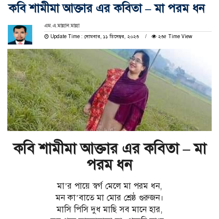
কবি শামীমা আক্তার এর কবিতা – মা পরম ধন
এম.এ.মান্নান.মান্না
Update Time : সোমবার, ১১ ডিসেম্বর, ২০২৩
২৩৫ Time View
কবি শামীমা আক্তার এর কবিতা – মা
পরম ধন
মা’র পায়ে স্বর্গ মেলে মা পরম ধন,
মন কা’বাতে মা মোর শ্রেষ্ঠ গুরুজন।
মাসি পিসি দুধ মাছি সব মানে হার,