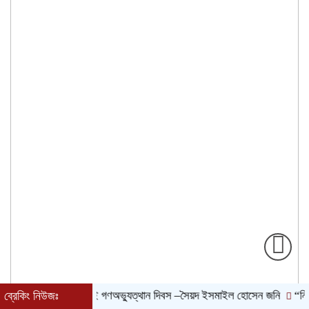
ব্রেকিং নিউজঃ
জুলাই গণঅভ্যুত্থান দিবস –সৈয়দ ইসমাইল হোসেন জনি
“নিঃসন্দে