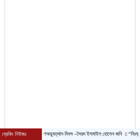
ব্রেকিং নিউজঃ
জুলাই গণঅভ্যুত্থান দিবস –সৈয়দ ইসমাইল হোসেন জনি
“নিঃসন্দেহে 